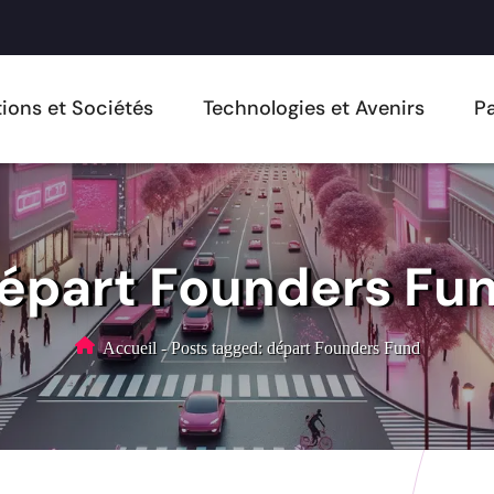
ions et Sociétés
Technologies et Avenirs
Pa
épart Founders Fu
Accueil
-
Posts tagged: départ Founders Fund