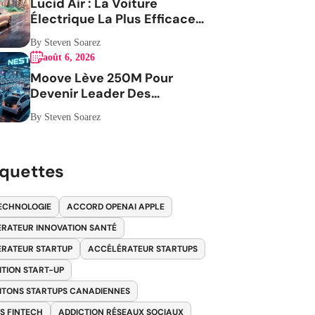
Lucid Air : La Voiture
Électrique La Plus Efficace
Aux USA
By Steven Soarez
août 6, 2026
Moove Lève 250M Pour
Devenir Leader Des
Robotaxis
By Steven Soarez
iquettes
ECHNOLOGIE
ACCORD OPENAI APPLE
RATEUR INNOVATION SANTÉ
RATEUR STARTUP
ACCÉLÉRATEUR STARTUPS
ITION START-UP
ITONS STARTUPS CANADIENNES
S FINTECH
ADDICTION RÉSEAUX SOCIAUX