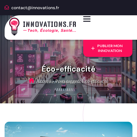
contact@innovations.fr
PUBLIER MON
INNOVATION
Éco-efficacité
Accueil
-
Posts tagged: Éco-efficacité