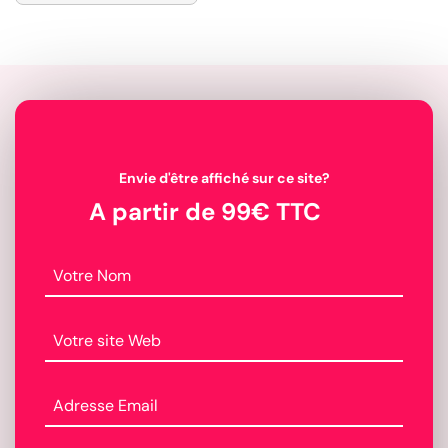
Envie d'être affiché sur ce site?
A partir de 99€ TTC