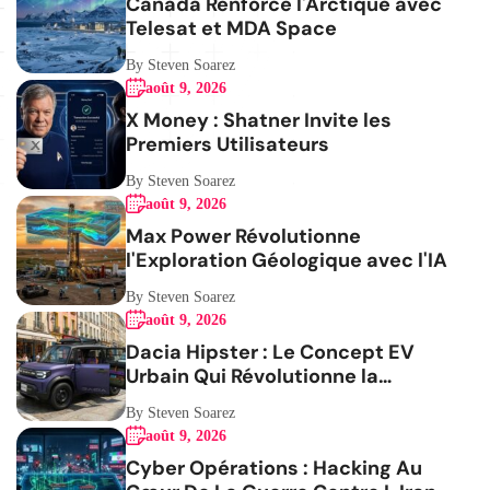
Canada Renforce l'Arctique avec
Telesat et MDA Space
By Steven Soarez
août 9, 2026
X Money : Shatner Invite les
Premiers Utilisateurs
By Steven Soarez
août 9, 2026
Max Power Révolutionne
l'Exploration Géologique avec l'IA
By Steven Soarez
août 9, 2026
Dacia Hipster : Le Concept EV
Urbain Qui Révolutionne la
Mobilité
By Steven Soarez
août 9, 2026
Cyber Opérations : Hacking Au