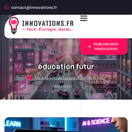
contact@innovations.fr
PUBLIER MON
INNOVATION
éducation futur
Accueil
-
Posts tagged: éducation futur