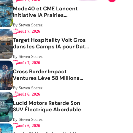
Mode40 et CME Lancent
Initiative IA Prairies
Aérospatiale
By Steven Soarez
août 7, 2026
Target Hospitality Voit Gros
dans les Camps IA pour Data
Centers
By Steven Soarez
août 7, 2026
Cross Border Impact
Ventures Lève 58 Millions
USD Pour Santé Femmes
By Steven Soarez
août 6, 2026
Lucid Motors Retarde Son
SUV Électrique Abordable
By Steven Soarez
août 6, 2026