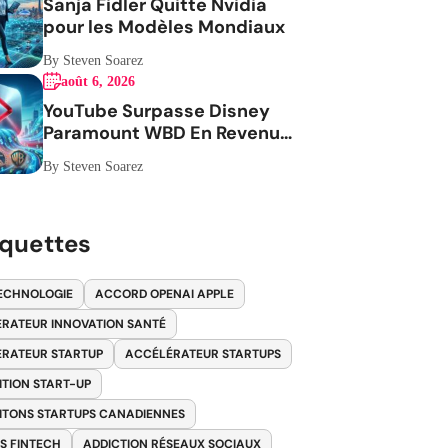
Sanja Fidler Quitte Nvidia
pour les Modèles Mondiaux
By Steven Soarez
août 6, 2026
YouTube Surpasse Disney
Paramount WBD En Revenus
Publicitaires
By Steven Soarez
iquettes
ECHNOLOGIE
ACCORD OPENAI APPLE
RATEUR INNOVATION SANTÉ
RATEUR STARTUP
ACCÉLÉRATEUR STARTUPS
ITION START-UP
ITONS STARTUPS CANADIENNES
S FINTECH
ADDICTION RÉSEAUX SOCIAUX