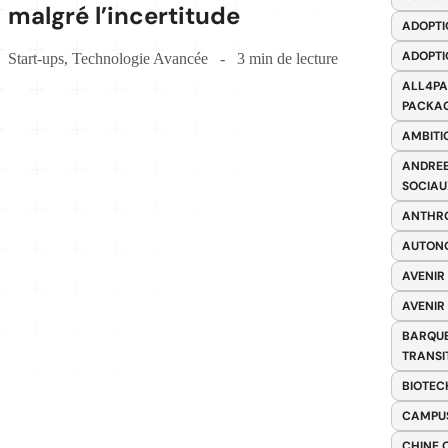
malgré l’incertitude
ADOPTI
ADOPTI
Start-ups
,
Technologie Avancée
3 min de lecture
ALL4PA
PACKAG
AMBITI
ANDREE
SOCIAU
ANTHRO
AUTONO
AVENIR
AVENIR
BARQUE
TRANSI
BIOTEC
CAMPUS
CHINE 