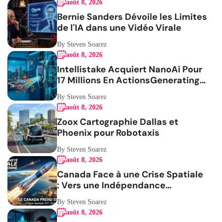
août 8, 2026
Bernie Sanders Dévoile les Limites
de l'IA dans une Vidéo Virale
By Steven Soarez
août 8, 2026
Intellistake Acquiert NanoAi Pour
17 Millions En ActionsGenerating
the French blog article
By Steven Soarez
août 8, 2026
Zoox Cartographie Dallas et
Phoenix pour Robotaxis
By Steven Soarez
août 8, 2026
Canada Face à une Crise Spatiale
: Vers une Indépendance
Stratégique
By Steven Soarez
août 8, 2026