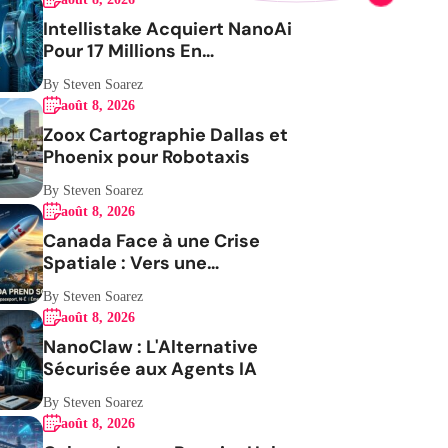
Intellistake Acquiert NanoAi
Pour 17 Millions En
ActionsGenerating the
By Steven Soarez
French blog article
août 8, 2026
Zoox Cartographie Dallas et
Phoenix pour Robotaxis
By Steven Soarez
août 8, 2026
Canada Face à une Crise
Spatiale : Vers une
Indépendance Stratégique
By Steven Soarez
août 8, 2026
NanoClaw : L'Alternative
Sécurisée aux Agents IA
By Steven Soarez
août 8, 2026