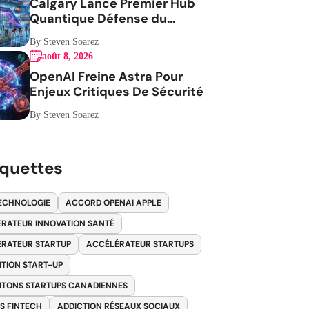
Calgary Lance Premier Hub
Quantique Défense du
Canada
By Steven Soarez
août 8, 2026
OpenAI Freine Astra Pour
Enjeux Critiques De Sécurité
By Steven Soarez
iquettes
ECHNOLOGIE
ACCORD OPENAI APPLE
RATEUR INNOVATION SANTÉ
RATEUR STARTUP
ACCÉLÉRATEUR STARTUPS
ITION START-UP
ITONS STARTUPS CANADIENNES
S FINTECH
ADDICTION RÉSEAUX SOCIAUX