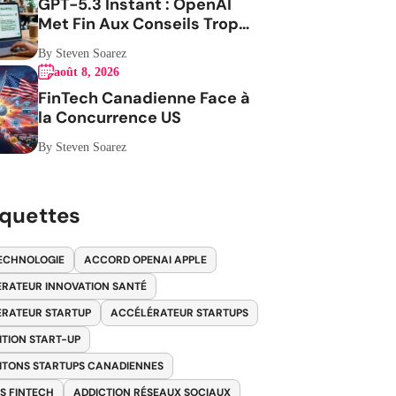
GPT-5.3 Instant : OpenAI
Met Fin Aux Conseils Trop
Envahissants
By Steven Soarez
août 8, 2026
FinTech Canadienne Face à
la Concurrence US
By Steven Soarez
iquettes
ECHNOLOGIE
ACCORD OPENAI APPLE
RATEUR INNOVATION SANTÉ
RATEUR STARTUP
ACCÉLÉRATEUR STARTUPS
ITION START-UP
ITONS STARTUPS CANADIENNES
S FINTECH
ADDICTION RÉSEAUX SOCIAUX