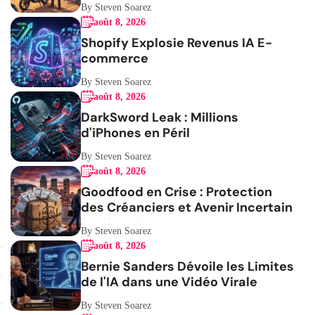
By Steven Soarez
août 8, 2026
Shopify Explosie Revenus IA E-
commerce
By Steven Soarez
août 8, 2026
DarkSword Leak : Millions
d'iPhones en Péril
By Steven Soarez
août 8, 2026
Goodfood en Crise : Protection
des Créanciers et Avenir Incertain
By Steven Soarez
août 8, 2026
Bernie Sanders Dévoile les Limites
de l'IA dans une Vidéo Virale
By Steven Soarez