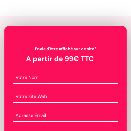
Envie d'être affiché sur ce site?
A partir de 99€ TTC