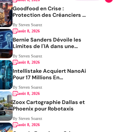
Goodfood en Crise :
Protection des Créanciers et
Avenir Incertain
By Steven Soarez
août 8, 2026
Bernie Sanders Dévoile les
Limites de l'IA dans une
Vidéo Virale
By Steven Soarez
août 8, 2026
Intellistake Acquiert NanoAi
Pour 17 Millions En
ActionsGenerating the
By Steven Soarez
French blog article
août 8, 2026
Zoox Cartographie Dallas et
Phoenix pour Robotaxis
By Steven Soarez
août 8, 2026