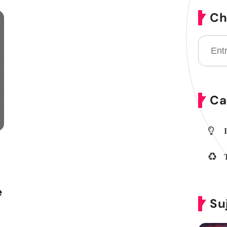
Ch
Ca
e
Su