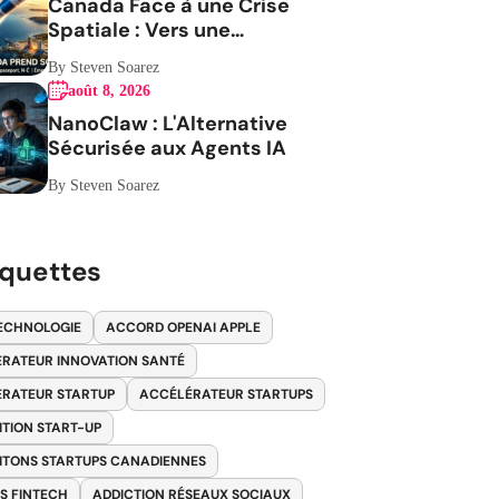
Canada Face à une Crise
Spatiale : Vers une
Indépendance Stratégique
By Steven Soarez
août 8, 2026
NanoClaw : L'Alternative
Sécurisée aux Agents IA
By Steven Soarez
iquettes
ECHNOLOGIE
ACCORD OPENAI APPLE
RATEUR INNOVATION SANTÉ
RATEUR STARTUP
ACCÉLÉRATEUR STARTUPS
ITION START-UP
ITONS STARTUPS CANADIENNES
S FINTECH
ADDICTION RÉSEAUX SOCIAUX