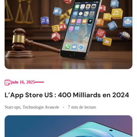
juin 16, 2025
L’App Store US : 400 Milliards en 2024
Start-ups
,
Technologie Avancée
7 min de lecture