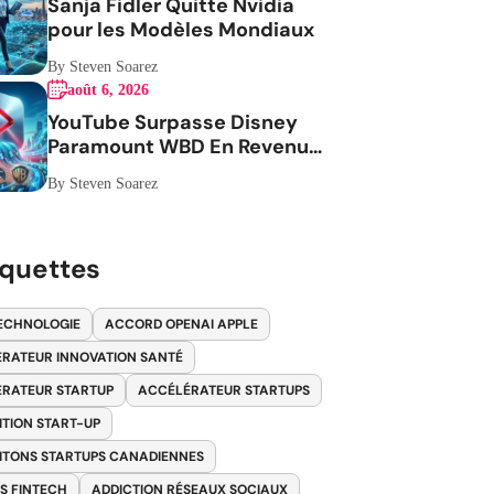
Sanja Fidler Quitte Nvidia
pour les Modèles Mondiaux
By Steven Soarez
août 6, 2026
YouTube Surpasse Disney
Paramount WBD En Revenus
Publicitaires
By Steven Soarez
iquettes
ECHNOLOGIE
ACCORD OPENAI APPLE
RATEUR INNOVATION SANTÉ
RATEUR STARTUP
ACCÉLÉRATEUR STARTUPS
ITION START-UP
ITONS STARTUPS CANADIENNES
S FINTECH
ADDICTION RÉSEAUX SOCIAUX