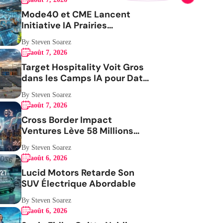
Mode40 et CME Lancent
Initiative IA Prairies
Aérospatiale
By Steven Soarez
août 7, 2026
Target Hospitality Voit Gros
dans les Camps IA pour Data
Centers
By Steven Soarez
août 7, 2026
Cross Border Impact
Ventures Lève 58 Millions
USD Pour Santé Femmes
By Steven Soarez
août 6, 2026
Lucid Motors Retarde Son
SUV Électrique Abordable
By Steven Soarez
août 6, 2026