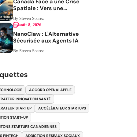
Canada Face à une Crise
Spatiale : Vers une
Indépendance Stratégique
By Steven Soarez
août 8, 2026
NanoClaw : L'Alternative
Sécurisée aux Agents IA
By Steven Soarez
iquettes
ECHNOLOGIE
ACCORD OPENAI APPLE
RATEUR INNOVATION SANTÉ
RATEUR STARTUP
ACCÉLÉRATEUR STARTUPS
ITION START-UP
ITONS STARTUPS CANADIENNES
S FINTECH
ADDICTION RÉSEAUX SOCIAUX