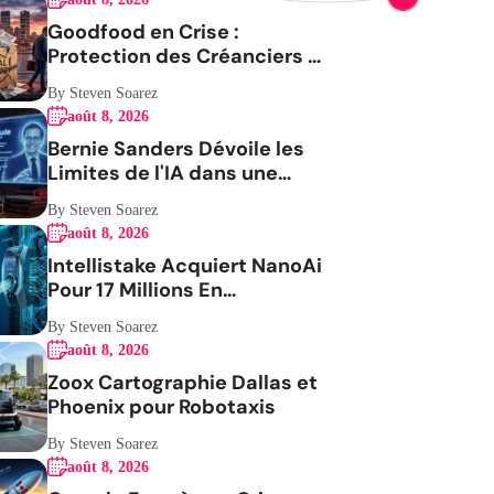
Goodfood en Crise :
Protection des Créanciers et
Avenir Incertain
By Steven Soarez
août 8, 2026
Bernie Sanders Dévoile les
Limites de l'IA dans une
Vidéo Virale
By Steven Soarez
août 8, 2026
Intellistake Acquiert NanoAi
Pour 17 Millions En
ActionsGenerating the
By Steven Soarez
French blog article
août 8, 2026
Zoox Cartographie Dallas et
Phoenix pour Robotaxis
By Steven Soarez
août 8, 2026