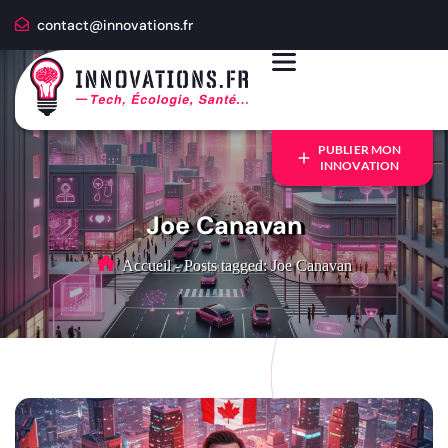
contact@innovations.fr
PUBLIER MON
INNOVATION
Joe Canavan
Accueil
-
Posts tagged: Joe Canavan