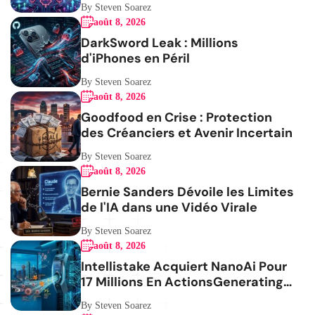
By Steven Soarez
août 8, 2026
DarkSword Leak : Millions
d'iPhones en Péril
By Steven Soarez
août 8, 2026
Goodfood en Crise : Protection
des Créanciers et Avenir Incertain
By Steven Soarez
août 8, 2026
Bernie Sanders Dévoile les Limites
de l'IA dans une Vidéo Virale
By Steven Soarez
août 8, 2026
Intellistake Acquiert NanoAi Pour
17 Millions En ActionsGenerating
the French blog article
By Steven Soarez