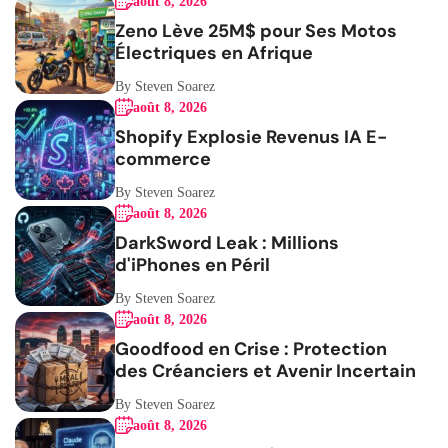
août 8, 2026
Zeno Lève 25M$ pour Ses Motos
Électriques en Afrique
By Steven Soarez
août 8, 2026
Shopify Explosie Revenus IA E-
commerce
By Steven Soarez
août 8, 2026
DarkSword Leak : Millions
d'iPhones en Péril
By Steven Soarez
août 8, 2026
Goodfood en Crise : Protection
des Créanciers et Avenir Incertain
By Steven Soarez
août 8, 2026