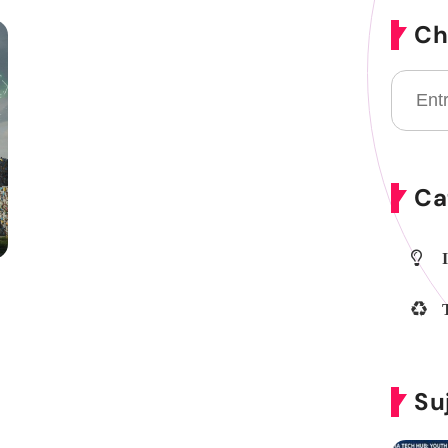
Ch
Ca
Su