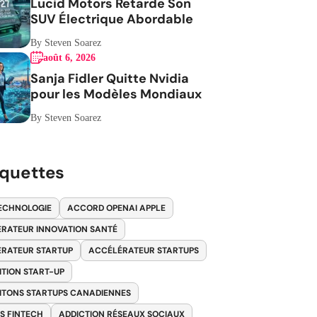
Lucid Motors Retarde Son
SUV Électrique Abordable
By Steven Soarez
août 6, 2026
Sanja Fidler Quitte Nvidia
pour les Modèles Mondiaux
By Steven Soarez
iquettes
ECHNOLOGIE
ACCORD OPENAI APPLE
RATEUR INNOVATION SANTÉ
RATEUR STARTUP
ACCÉLÉRATEUR STARTUPS
ITION START-UP
ITONS STARTUPS CANADIENNES
S FINTECH
ADDICTION RÉSEAUX SOCIAUX