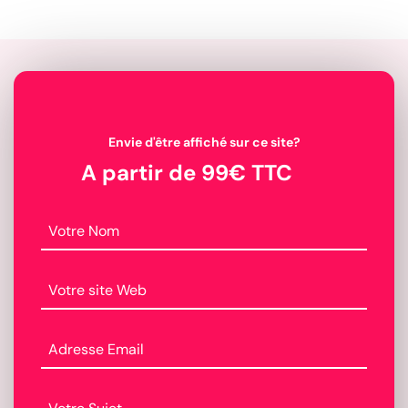
Envie d'être affiché sur ce site?
A partir de 99€ TTC