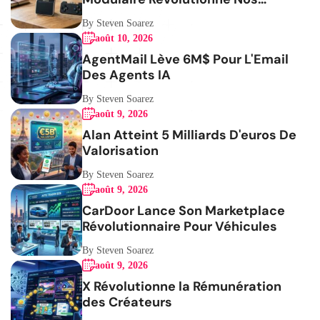
Habitudes
By Steven Soarez
août 10, 2026
AgentMail Lève 6M$ Pour L'Email
Des Agents IA
By Steven Soarez
août 9, 2026
Alan Atteint 5 Milliards D'euros De
Valorisation
By Steven Soarez
août 9, 2026
CarDoor Lance Son Marketplace
Révolutionnaire Pour Véhicules
By Steven Soarez
août 9, 2026
X Révolutionne la Rémunération
des Créateurs