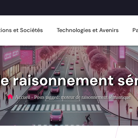
ions et Sociétés
Technologies et Avenirs
Pa
e raisonnement s
Accueil
-
Posts tagged: moteur de raisonnement sémantique