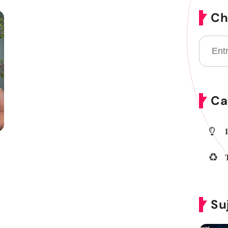
Ch
Ca
Su