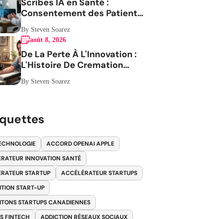
Scribes IA en Santé :
Consentement des Patients
en Question
By Steven Soarez
août 8, 2026
De La Perte À L'Innovation :
L'Histoire De Cremation
Tattoos
By Steven Soarez
iquettes
ECHNOLOGIE
ACCORD OPENAI APPLE
RATEUR INNOVATION SANTÉ
RATEUR STARTUP
ACCÉLÉRATEUR STARTUPS
ITION START-UP
ITONS STARTUPS CANADIENNES
S FINTECH
ADDICTION RÉSEAUX SOCIAUX