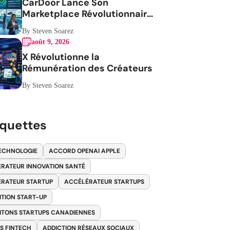
CarDoor Lance Son
Marketplace Révolutionnaire
Pour Véhicules
By Steven Soarez
août 9, 2026
X Révolutionne la
Rémunération des Créateurs
By Steven Soarez
iquettes
ECHNOLOGIE
ACCORD OPENAI APPLE
RATEUR INNOVATION SANTÉ
RATEUR STARTUP
ACCÉLÉRATEUR STARTUPS
ITION START-UP
ITONS STARTUPS CANADIENNES
S FINTECH
ADDICTION RÉSEAUX SOCIAUX