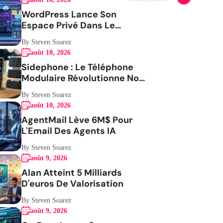
WordPress Lance Son
Espace Privé Dans Le
Navigateur
By Steven Soarez
août 10, 2026
Sidephone : Le Téléphone
Modulaire Révolutionne Nos
Habitudes
By Steven Soarez
août 10, 2026
AgentMail Lève 6M$ Pour
L'Email Des Agents IA
By Steven Soarez
août 9, 2026
Alan Atteint 5 Milliards
D'euros De Valorisation
By Steven Soarez
août 9, 2026