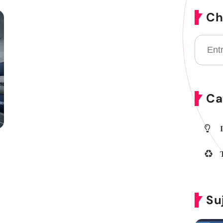
Ch
Ca
Su