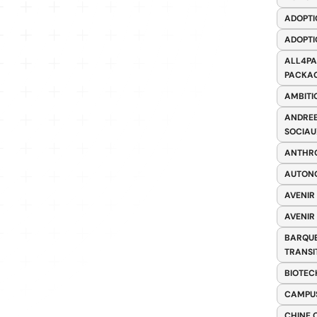
ADOPTI
ADOPTI
ALL4PA
PACKAG
AMBITI
ANDREE
SOCIAU
ANTHRO
AUTONO
AVENIR
AVENIR
BARQUE
TRANSI
BIOTEC
CAMPUS
CHINE 