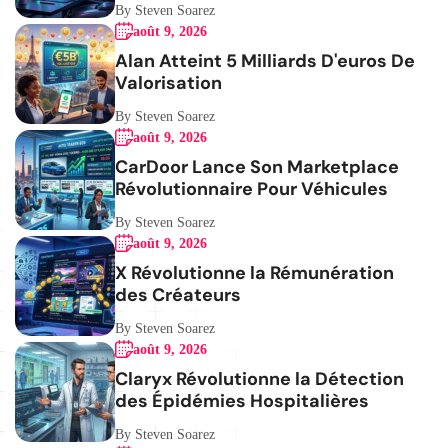
By Steven Soarez
août 9, 2026
Alan Atteint 5 Milliards D'euros De
Valorisation
By Steven Soarez
août 9, 2026
CarDoor Lance Son Marketplace
Révolutionnaire Pour Véhicules
By Steven Soarez
août 9, 2026
X Révolutionne la Rémunération
des Créateurs
By Steven Soarez
août 9, 2026
Claryx Révolutionne la Détection
des Épidémies Hospitalières
By Steven Soarez