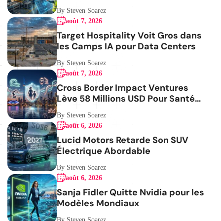
By Steven Soarez
août 7, 2026
Target Hospitality Voit Gros dans
les Camps IA pour Data Centers
By Steven Soarez
août 7, 2026
Cross Border Impact Ventures
Lève 58 Millions USD Pour Santé
Femmes
By Steven Soarez
août 6, 2026
Lucid Motors Retarde Son SUV
Électrique Abordable
By Steven Soarez
août 6, 2026
Sanja Fidler Quitte Nvidia pour les
Modèles Mondiaux
By Steven Soarez