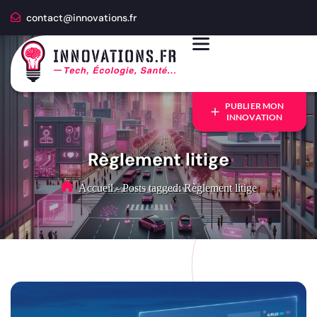
contact@innovations.fr
PUBLIER MON
INNOVATION
Règlement litige
Accueil
-
Posts tagged: Règlement litige