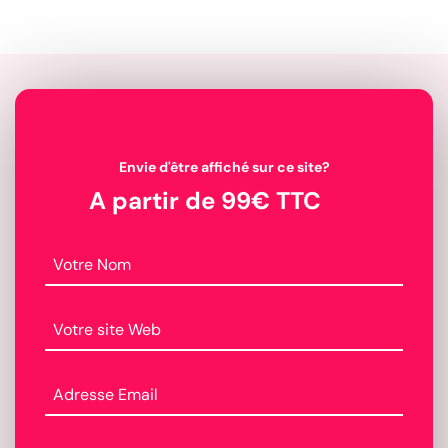
Envie d'être affiché sur ce site?
A partir de 99€ TTC