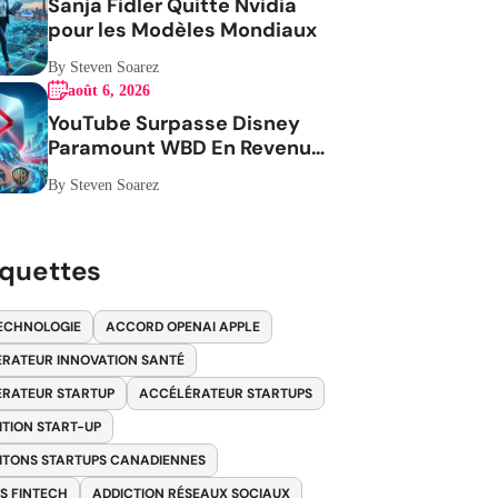
Sanja Fidler Quitte Nvidia
pour les Modèles Mondiaux
By Steven Soarez
août 6, 2026
YouTube Surpasse Disney
Paramount WBD En Revenus
Publicitaires
By Steven Soarez
iquettes
ECHNOLOGIE
ACCORD OPENAI APPLE
RATEUR INNOVATION SANTÉ
RATEUR STARTUP
ACCÉLÉRATEUR STARTUPS
ITION START-UP
ITONS STARTUPS CANADIENNES
S FINTECH
ADDICTION RÉSEAUX SOCIAUX