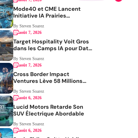
Mode40 et CME Lancent
Initiative IA Prairies
Aérospatiale
By Steven Soarez
août 7, 2026
Target Hospitality Voit Gros
dans les Camps IA pour Data
Centers
By Steven Soarez
août 7, 2026
Cross Border Impact
Ventures Lève 58 Millions
USD Pour Santé Femmes
By Steven Soarez
août 6, 2026
Lucid Motors Retarde Son
SUV Électrique Abordable
By Steven Soarez
août 6, 2026