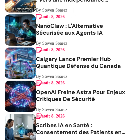
Stratégique
By Steven Soarez
août 8, 2026
NanoClaw : L'Alternative
Sécurisée aux Agents IA
By Steven Soarez
août 8, 2026
Calgary Lance Premier Hub
Quantique Défense du Canada
By Steven Soarez
août 8, 2026
OpenAI Freine Astra Pour Enjeux
Critiques De Sécurité
By Steven Soarez
août 8, 2026
Scribes IA en Santé :
Consentement des Patients en
Question