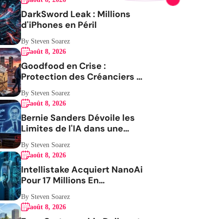
DarkSword Leak : Millions
d'iPhones en Péril
By Steven Soarez
août 8, 2026
Goodfood en Crise :
Protection des Créanciers et
Avenir Incertain
By Steven Soarez
août 8, 2026
Bernie Sanders Dévoile les
Limites de l'IA dans une
Vidéo Virale
By Steven Soarez
août 8, 2026
Intellistake Acquiert NanoAi
Pour 17 Millions En
ActionsGenerating the
By Steven Soarez
French blog article
août 8, 2026