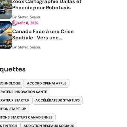
Zoox Cartographie Dallas et
Phoenix pour Robotaxis
By Steven Soarez
août 8, 2026
Canada Face à une Crise
Spatiale : Vers une
Indépendance Stratégique
By Steven Soarez
iquettes
ECHNOLOGIE
ACCORD OPENAI APPLE
RATEUR INNOVATION SANTÉ
RATEUR STARTUP
ACCÉLÉRATEUR STARTUPS
ITION START-UP
ITONS STARTUPS CANADIENNES
S FINTECH
ADDICTION RÉSEAUX SOCIAUX