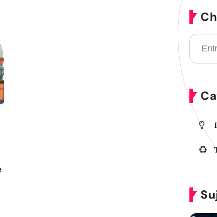
Ch
Ca
e
Su