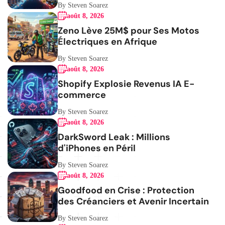
By Steven Soarez
août 8, 2026
Zeno Lève 25M$ pour Ses Motos
Électriques en Afrique
By Steven Soarez
août 8, 2026
Shopify Explosie Revenus IA E-
commerce
By Steven Soarez
août 8, 2026
DarkSword Leak : Millions
d'iPhones en Péril
By Steven Soarez
août 8, 2026
Goodfood en Crise : Protection
des Créanciers et Avenir Incertain
By Steven Soarez