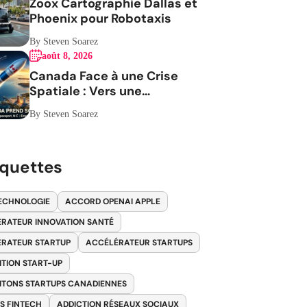
Zoox Cartographie Dallas et
Phoenix pour Robotaxis
By Steven Soarez
août 8, 2026
Canada Face à une Crise
Spatiale : Vers une
Indépendance Stratégique
By Steven Soarez
iquettes
ECHNOLOGIE
ACCORD OPENAI APPLE
RATEUR INNOVATION SANTÉ
RATEUR STARTUP
ACCÉLÉRATEUR STARTUPS
ITION START-UP
ITONS STARTUPS CANADIENNES
S FINTECH
ADDICTION RÉSEAUX SOCIAUX