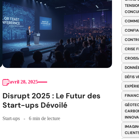
TENSIO
CONCU
COMME
CONFIA
CONTRO
CRISE 
CROISS
DONNÉE
DÉFIS 
avril 28, 2025
EXPÉRI
Disrupt 2025 : Le Futur des
FINANC
Start-ups Dévoilé
GÉOTEC
CARBON
INNOV
Start-ups
6 min de lecture
IMAGIN
CLIENT