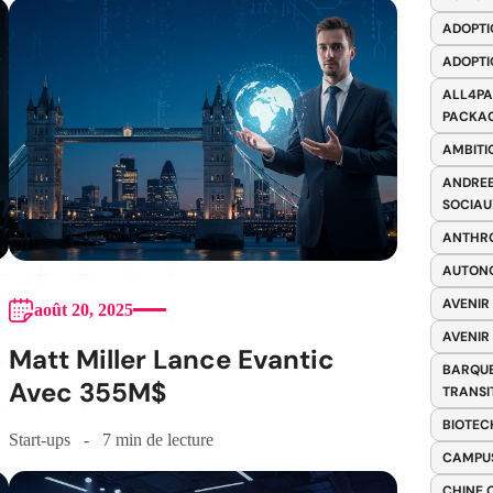
ADOPTI
ADOPTI
ALL4PA
PACKAG
AMBITI
ANDREE
SOCIAU
ANTHRO
AUTONO
AVENIR
août 20, 2025
AVENIR
Matt Miller Lance Evantic
BARQUE
Avec 355M$
TRANSI
BIOTEC
Start-ups
7 min de lecture
CAMPUS
CHINE 