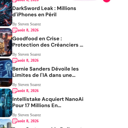
DarkSword Leak : Millions
d'iPhones en Péril
By Steven Soarez
août 8, 2026
Goodfood en Crise :
Protection des Créanciers et
Avenir Incertain
By Steven Soarez
août 8, 2026
Bernie Sanders Dévoile les
Limites de l'IA dans une
Vidéo Virale
By Steven Soarez
août 8, 2026
Intellistake Acquiert NanoAi
Pour 17 Millions En
ActionsGenerating the
By Steven Soarez
French blog article
août 8, 2026