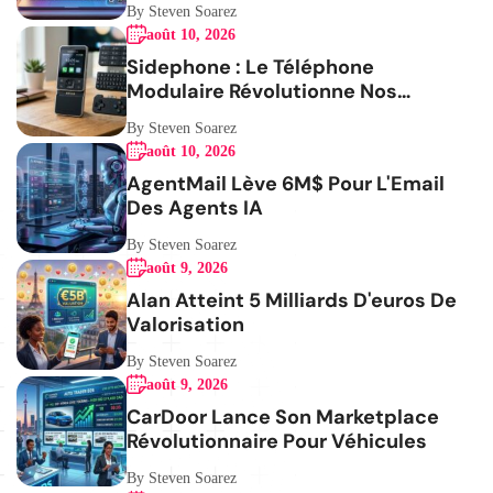
By Steven Soarez
août 10, 2026
Sidephone : Le Téléphone
Modulaire Révolutionne Nos
Habitudes
By Steven Soarez
août 10, 2026
AgentMail Lève 6M$ Pour L'Email
Des Agents IA
By Steven Soarez
août 9, 2026
Alan Atteint 5 Milliards D'euros De
Valorisation
By Steven Soarez
août 9, 2026
CarDoor Lance Son Marketplace
Révolutionnaire Pour Véhicules
By Steven Soarez