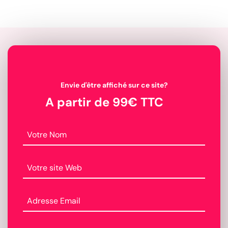
Envie d'être affiché sur ce site?
A partir de 99€ TTC