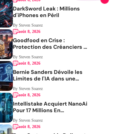
DarkSword Leak : Millions
d'iPhones en Péril
By Steven Soarez
août 8, 2026
Goodfood en Crise :
Protection des Créanciers et
Avenir Incertain
By Steven Soarez
août 8, 2026
Bernie Sanders Dévoile les
Limites de l'IA dans une
Vidéo Virale
By Steven Soarez
août 8, 2026
Intellistake Acquiert NanoAi
Pour 17 Millions En
ActionsGenerating the
By Steven Soarez
French blog article
août 8, 2026