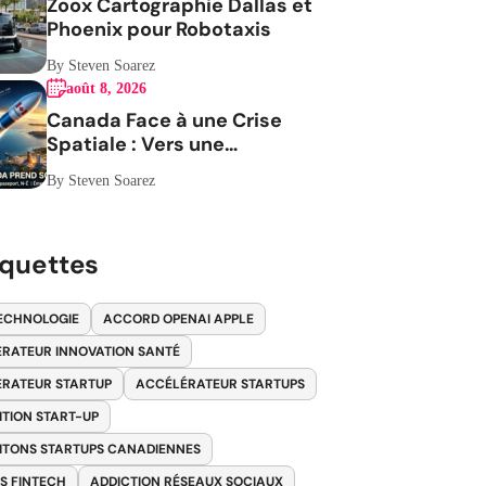
Zoox Cartographie Dallas et
Phoenix pour Robotaxis
By Steven Soarez
août 8, 2026
Canada Face à une Crise
Spatiale : Vers une
Indépendance Stratégique
By Steven Soarez
iquettes
ECHNOLOGIE
ACCORD OPENAI APPLE
RATEUR INNOVATION SANTÉ
RATEUR STARTUP
ACCÉLÉRATEUR STARTUPS
ITION START-UP
ITONS STARTUPS CANADIENNES
S FINTECH
ADDICTION RÉSEAUX SOCIAUX