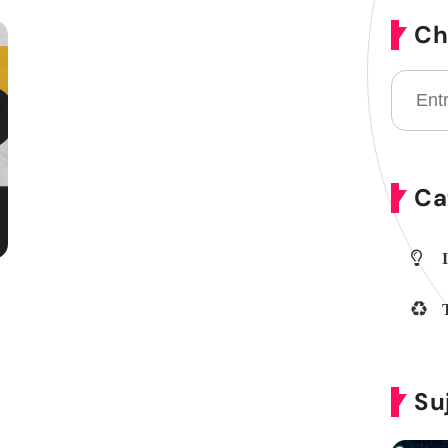
Ch
Ca
Su