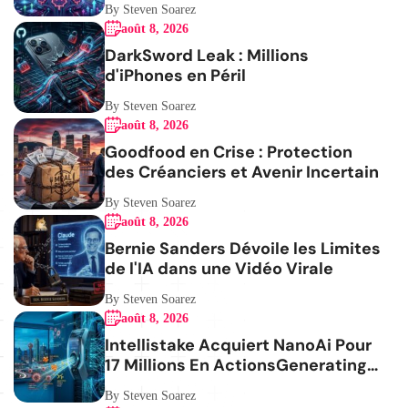
By Steven Soarez
août 8, 2026
DarkSword Leak : Millions
d'iPhones en Péril
By Steven Soarez
août 8, 2026
Goodfood en Crise : Protection
des Créanciers et Avenir Incertain
By Steven Soarez
août 8, 2026
Bernie Sanders Dévoile les Limites
de l'IA dans une Vidéo Virale
By Steven Soarez
août 8, 2026
Intellistake Acquiert NanoAi Pour
17 Millions En ActionsGenerating
the French blog article
By Steven Soarez