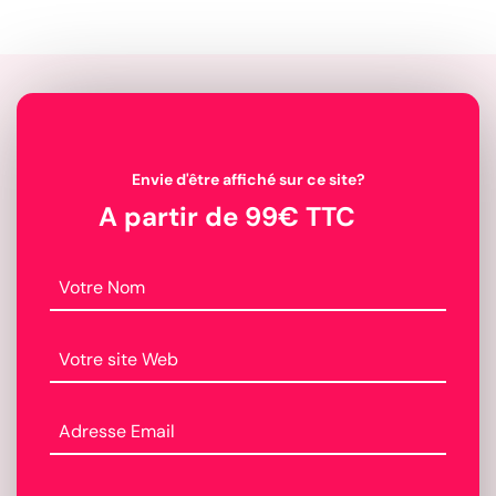
Envie d'être affiché sur ce site?
A partir de 99€ TTC