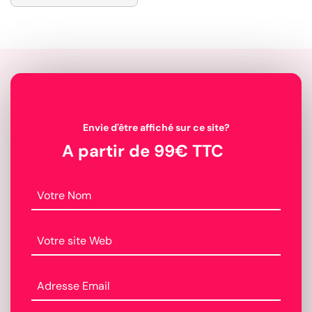
Envie d'être affiché sur ce site?
A partir de 99€ TTC