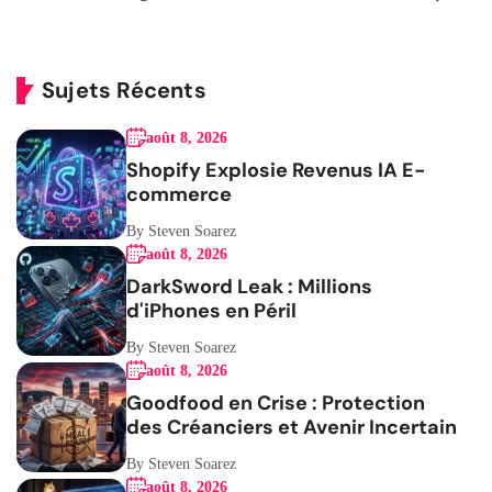
Sujets Récents
août 8, 2026
Shopify Explosie Revenus IA E-
commerce
By Steven Soarez
août 8, 2026
DarkSword Leak : Millions
d'iPhones en Péril
By Steven Soarez
août 8, 2026
Goodfood en Crise : Protection
des Créanciers et Avenir Incertain
By Steven Soarez
août 8, 2026