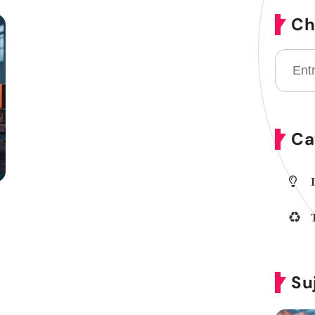
Ch
Ca
Su