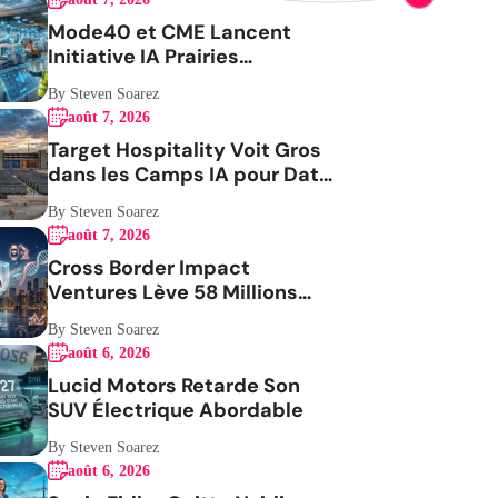
Mode40 et CME Lancent
Initiative IA Prairies
Aérospatiale
By Steven Soarez
août 7, 2026
Target Hospitality Voit Gros
dans les Camps IA pour Data
Centers
By Steven Soarez
août 7, 2026
Cross Border Impact
Ventures Lève 58 Millions
USD Pour Santé Femmes
By Steven Soarez
août 6, 2026
Lucid Motors Retarde Son
SUV Électrique Abordable
By Steven Soarez
août 6, 2026