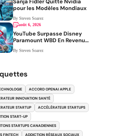
Sanja Fidler Quitte Nvidia
pour les Modèles Mondiaux
By Steven Soarez
août 6, 2026
YouTube Surpasse Disney
Paramount WBD En Revenus
Publicitaires
By Steven Soarez
iquettes
ECHNOLOGIE
ACCORD OPENAI APPLE
RATEUR INNOVATION SANTÉ
RATEUR STARTUP
ACCÉLÉRATEUR STARTUPS
ITION START-UP
ITONS STARTUPS CANADIENNES
S FINTECH
ADDICTION RÉSEAUX SOCIAUX