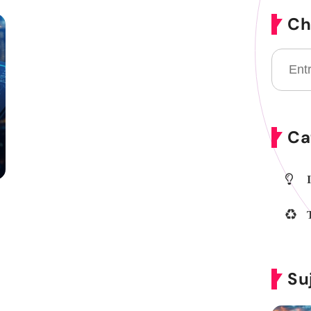
Ch
Ca
Su