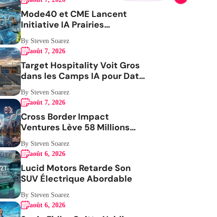
Mode40 et CME Lancent
Initiative IA Prairies
Aérospatiale
By Steven Soarez
août 7, 2026
Target Hospitality Voit Gros
dans les Camps IA pour Data
Centers
By Steven Soarez
août 7, 2026
Cross Border Impact
Ventures Lève 58 Millions
USD Pour Santé Femmes
By Steven Soarez
août 6, 2026
Lucid Motors Retarde Son
SUV Électrique Abordable
By Steven Soarez
août 6, 2026