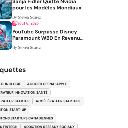
Sanja Fidler Quitte Nvidia
pour les Modèles Mondiaux
By Steven Soarez
août 6, 2026
YouTube Surpasse Disney
Paramount WBD En Revenus
Publicitaires
By Steven Soarez
iquettes
ECHNOLOGIE
ACCORD OPENAI APPLE
RATEUR INNOVATION SANTÉ
RATEUR STARTUP
ACCÉLÉRATEUR STARTUPS
ITION START-UP
ITONS STARTUPS CANADIENNES
S FINTECH
ADDICTION RÉSEAUX SOCIAUX