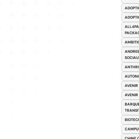
ADOPTI
ADOPTI
ALL4PA
PACKAG
AMBITI
ANDREE
SOCIAU
ANTHRO
AUTONO
AVENIR
AVENIR
BARQUE
TRANSI
BIOTEC
CAMPUS
CHINE 