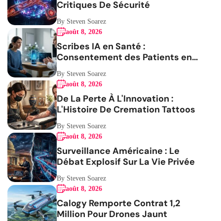
Critiques De Sécurité
By Steven Soarez
août 8, 2026
Scribes IA en Santé :
Consentement des Patients en
Question
By Steven Soarez
août 8, 2026
De La Perte À L'Innovation :
L'Histoire De Cremation Tattoos
By Steven Soarez
août 8, 2026
Surveillance Américaine : Le
Débat Explosif Sur La Vie Privée
By Steven Soarez
août 8, 2026
Calogy Remporte Contrat 1,2
Million Pour Drones Jaunt