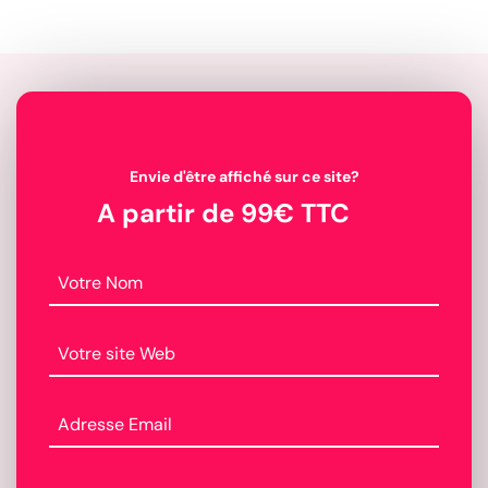
Envie d'être affiché sur ce site?
A partir de 99€ TTC