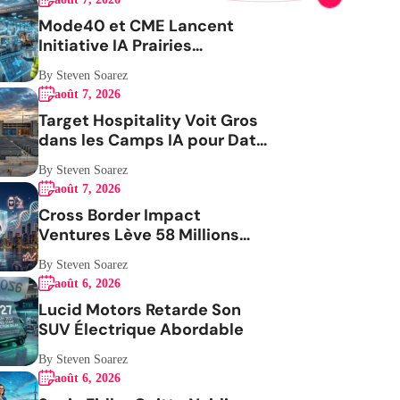
Mode40 et CME Lancent
Initiative IA Prairies
Aérospatiale
By Steven Soarez
août 7, 2026
Target Hospitality Voit Gros
dans les Camps IA pour Data
Centers
By Steven Soarez
août 7, 2026
Cross Border Impact
Ventures Lève 58 Millions
USD Pour Santé Femmes
By Steven Soarez
août 6, 2026
Lucid Motors Retarde Son
SUV Électrique Abordable
By Steven Soarez
août 6, 2026