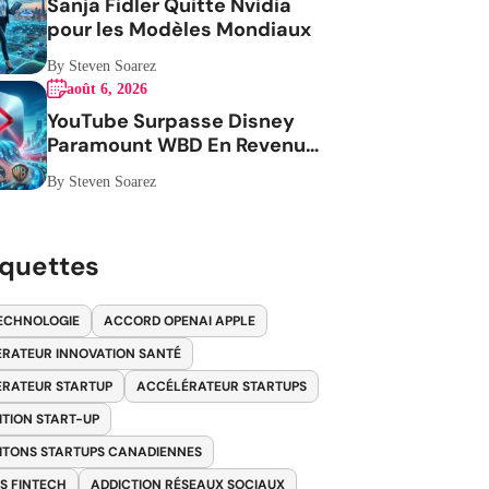
Sanja Fidler Quitte Nvidia
pour les Modèles Mondiaux
By Steven Soarez
août 6, 2026
YouTube Surpasse Disney
Paramount WBD En Revenus
Publicitaires
By Steven Soarez
iquettes
ECHNOLOGIE
ACCORD OPENAI APPLE
RATEUR INNOVATION SANTÉ
RATEUR STARTUP
ACCÉLÉRATEUR STARTUPS
ITION START-UP
ITONS STARTUPS CANADIENNES
S FINTECH
ADDICTION RÉSEAUX SOCIAUX