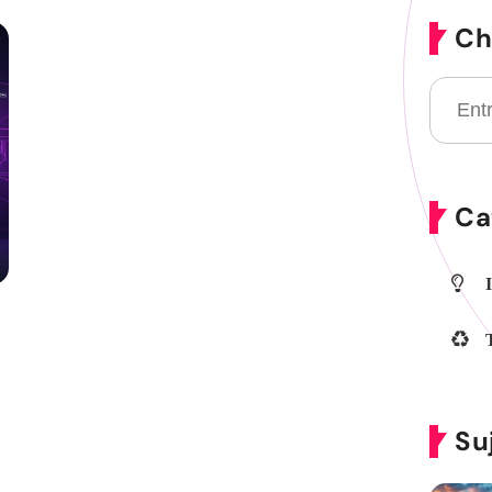
Ch
Ca
s
Su