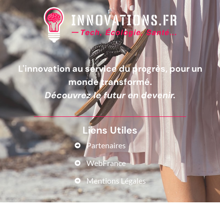
L'innovation au service du progrès, pour un
monde transformé.
Découvrez le futur en devenir.
Liens Utiles
Partenaires
WebFrance
Mentions Légales