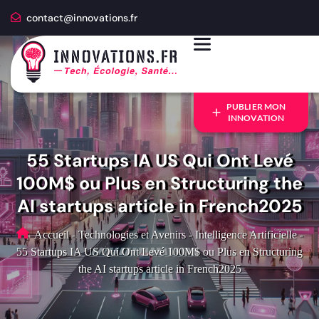
contact@innovations.fr
PUBLIER MON
INNOVATION
55 Startups IA US Qui Ont Levé
100M$ ou Plus en Structuring the
AI startups article in French2025
Accueil
-
Technologies et Avenirs
-
Intelligence Artificielle
-
55 Startups IA US Qui Ont Levé 100M$ ou Plus en Structuring
the AI startups article in French2025