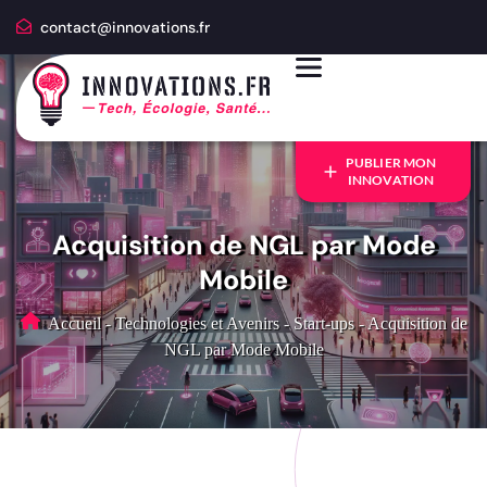
contact@innovations.fr
PUBLIER MON
INNOVATION
Acquisition de NGL par Mode
Mobile
Accueil
-
Technologies et Avenirs
-
Start-ups
-
Acquisition de
NGL par Mode Mobile