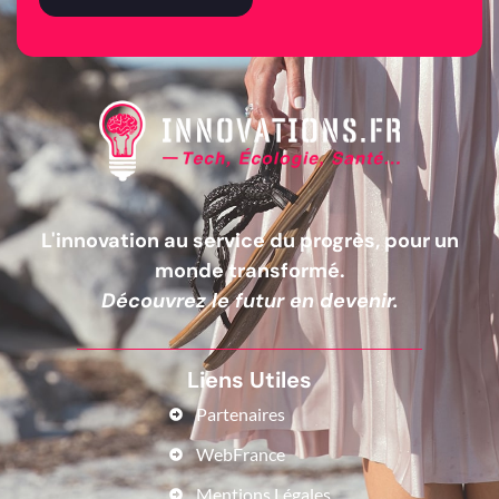
L'innovation au service du progrès, pour un
monde transformé.
Découvrez le futur en devenir.
Liens Utiles
Partenaires
WebFrance
Mentions Légales