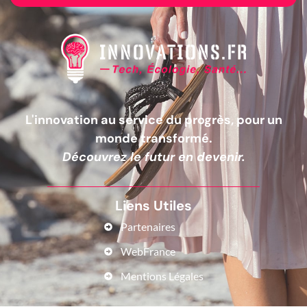
L'innovation au service du progrès, pour un
monde transformé.
Découvrez le futur en devenir.
Liens Utiles
Partenaires
WebFrance
Mentions Légales