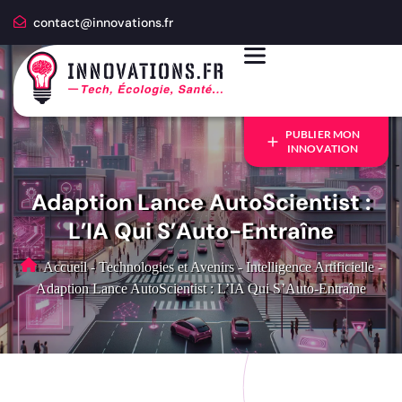
contact@innovations.fr
PUBLIER MON
INNOVATION
Adaption Lance AutoScientist :
L’IA Qui S’Auto-Entraîne
Accueil
-
Technologies et Avenirs
-
Intelligence Artificielle
-
Adaption Lance AutoScientist : L’IA Qui S’Auto-Entraîne