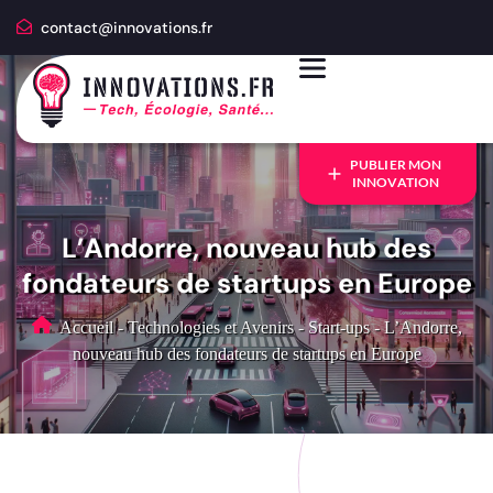
contact@innovations.fr
PUBLIER MON
INNOVATION
L’Andorre, nouveau hub des
fondateurs de startups en Europe
Accueil
-
Technologies et Avenirs
-
Start-ups
-
L’Andorre,
nouveau hub des fondateurs de startups en Europe