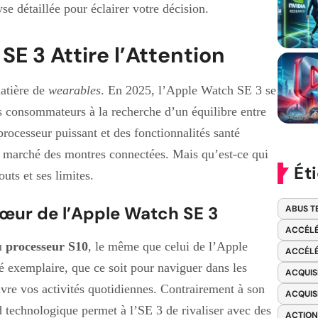
e détaillée pour éclairer votre décision.
E 3 Attire l’Attention
matière de
wearables
. En 2025, l’Apple Watch SE 3 se
 consommateurs à la recherche d’un équilibre entre
rocesseur puissant et des fonctionnalités santé
le marché des montres connectées. Mais qu’est-ce qui
Ét
uts et ses limites.
œur de l’Apple Watch SE 3
ABUS T
ACCÉLÉ
du
processeur S10
, le même que celui de l’Apple
ACCÉLÉ
té exemplaire, que ce soit pour naviguer dans les
ACQUIS
ivre vos activités quotidiennes. Contrairement à son
ACQUIS
nd technologique permet à l’SE 3 de rivaliser avec des
ACTION