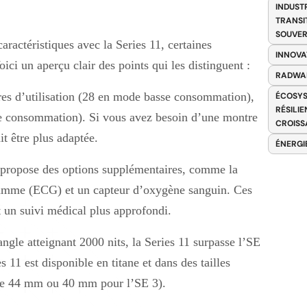
INDUST
TRANSI
SOUVER
actéristiques avec la Series 11, certaines
INNOVA
ici un aperçu clair des points qui les distinguent :
RADWA
res d’utilisation (28 en mode basse consommation),
ÉCOSYS
RÉSILI
e consommation). Si vous avez besoin d’une montre
CROISS
t être plus adaptée.
ÉNERGI
 propose des options supplémentaires, comme la
gramme (ECG) et un capteur d’oxygène sanguin. Ces
nt un suivi médical plus approfondi.
le atteignant 2000 nits, la Series 11 surpasse l’SE
 11 est disponible en titane et dans des tailles
re 44 mm ou 40 mm pour l’SE 3).