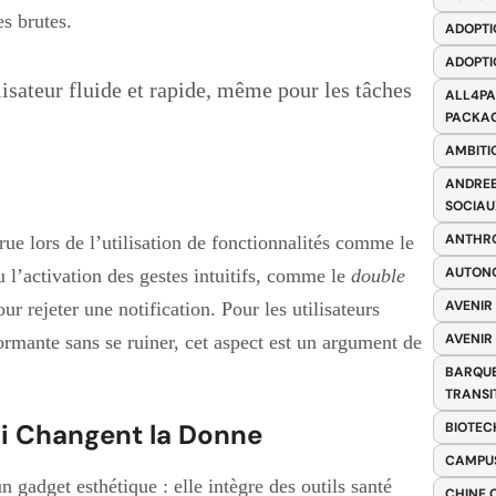
s brutes.
ADOPTI
ADOPTI
isateur fluide et rapide, même pour les tâches
ALL4PA
PACKAG
AMBITI
ANDREE
SOCIAU
ANTHRO
rue lors de l’utilisation de fonctionnalités comme le
AUTONO
 l’activation des gestes intuitifs, comme le
double
AVENIR
ur rejeter une notification. Pour les utilisateurs
AVENIR
rmante sans se ruiner, cet aspect est un argument de
BARQUE
TRANSI
ui Changent la Donne
BIOTEC
CAMPUS
 gadget esthétique : elle intègre des outils santé
CHINE 