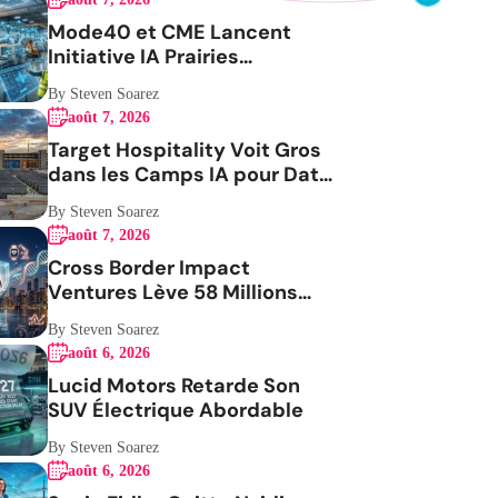
Mode40 et CME Lancent
Initiative IA Prairies
Aérospatiale
By Steven Soarez
août 7, 2026
Target Hospitality Voit Gros
dans les Camps IA pour Data
Centers
By Steven Soarez
août 7, 2026
Cross Border Impact
Ventures Lève 58 Millions
USD Pour Santé Femmes
By Steven Soarez
août 6, 2026
Lucid Motors Retarde Son
SUV Électrique Abordable
By Steven Soarez
août 6, 2026