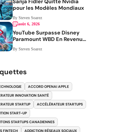
Sanja Fidler Quitte Nvidia
pour les Modèles Mondiaux
By Steven Soarez
août 6, 2026
YouTube Surpasse Disney
Paramount WBD En Revenus
Publicitaires
By Steven Soarez
iquettes
ECHNOLOGIE
ACCORD OPENAI APPLE
RATEUR INNOVATION SANTÉ
RATEUR STARTUP
ACCÉLÉRATEUR STARTUPS
ITION START-UP
ITONS STARTUPS CANADIENNES
S FINTECH
ADDICTION RÉSEAUX SOCIAUX