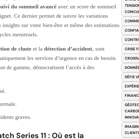
TENSIO
suivi du sommeil avancé
avec un score de sommeil
CONCU
ignet. Ce dernier permet de suivre les variations
COMME
s insights sur votre bien-être et même des estimations
CONFIA
cycles menstruels.
CONTRO
tion de chute
et la
détection d’accident
, sont
CRISE 
matiquement les services d’urgence en cas de besoin.
CROISS
aut de gamme, démocratisent l’accès à des
DONNÉE
DÉFIS 
EXPÉRI
sé.
FINANC
normale.
GÉOTEC
CARBON
idents graves.
INNOV
IMAGIN
CLIENT
h Series 11 : Où est la