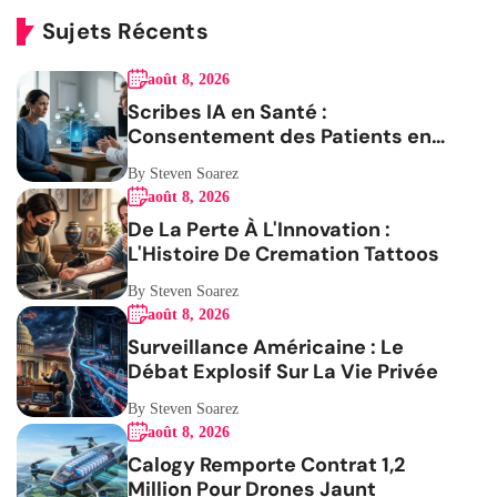
Sujets Récents
août 8, 2026
Scribes IA en Santé :
Consentement des Patients en
Question
By Steven Soarez
août 8, 2026
De La Perte À L'Innovation :
L'Histoire De Cremation Tattoos
By Steven Soarez
août 8, 2026
Surveillance Américaine : Le
Débat Explosif Sur La Vie Privée
By Steven Soarez
août 8, 2026
Calogy Remporte Contrat 1,2
Million Pour Drones Jaunt