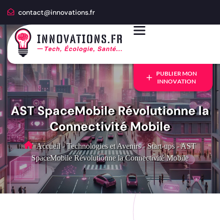
contact@innovations.fr
PUBLIER MON
INNOVATION
AST SpaceMobile Révolutionne la
Connectivité Mobile
Accueil
-
Technologies et Avenirs
-
Start-ups
-
AST
SpaceMobile Révolutionne la Connectivité Mobile