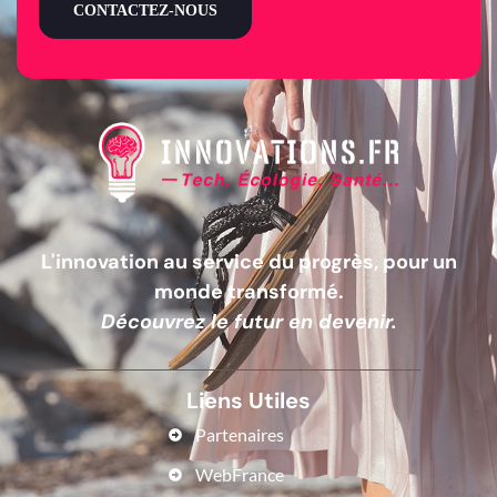
CONTACTEZ-NOUS
L'innovation au service du progrès, pour un
monde transformé.
Découvrez le futur en devenir.
Liens Utiles
Partenaires
WebFrance