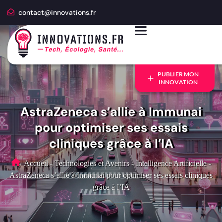
contact@innovations.fr
PUBLIER MON
INNOVATION
AstraZeneca s’allie à Immunai
pour optimiser ses essais
cliniques grâce à l’IA
Accueil
-
Technologies et Avenirs
-
Intelligence Artificielle
-
AstraZeneca s’allie à Immunai pour optimiser ses essais cliniques
grâce à l’IA