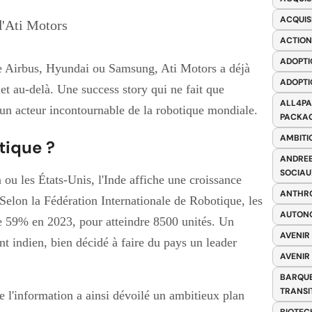
ACQUIS
d'Ati Motors
ACTION
ADOPTI
e Airbus, Hyundai ou Samsung, Ati Motors a déjà
ADOPTI
 et au-delà. Une success story qui ne fait que
ALL4PA
n acteur incontournable de la robotique mondiale.
PACKAG
AMBITI
otique ?
ANDREE
SOCIAU
 ou les États-Unis, l'Inde affiche une croissance
ANTHRO
Selon la Fédération Internationale de Robotique, les
AUTONO
 de 59% en 2023, pour atteindre 8500 unités. Un
AVENIR
 indien, bien décidé à faire du pays un leader
AVENIR
BARQUE
TRANSI
e l'information a ainsi dévoilé un ambitieux plan