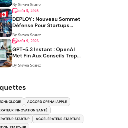
Contre L Iran
By Steven Soarez
août 9, 2026
DEPLOY : Nouveau Sommet
Défense Pour Startups
Canadiennes
By Steven Soarez
août 9, 2026
GPT-5.3 Instant : OpenAI
Met Fin Aux Conseils Trop
Envahissants
By Steven Soarez
iquettes
ECHNOLOGIE
ACCORD OPENAI APPLE
RATEUR INNOVATION SANTÉ
RATEUR STARTUP
ACCÉLÉRATEUR STARTUPS
ITION START-UP