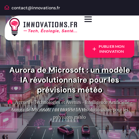
contact@innovations.fr
PUBLIER MON
INNOVATION
Aurora de Microsoft : un modèle
IA révolutionnaire pour les
prévisions météo
Accueil
-
Technologies et Avenirs
-
Intelligence Artificielle
-
Aurora de Microsoft : un modèle IA révolutionnaire pour les
prévisions météo