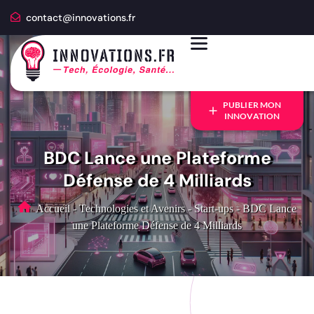
contact@innovations.fr
PUBLIER MON
INNOVATION
BDC Lance une Plateforme
Défense de 4 Milliards
Accueil
-
Technologies et Avenirs
-
Start-ups
-
BDC Lance
une Plateforme Défense de 4 Milliards